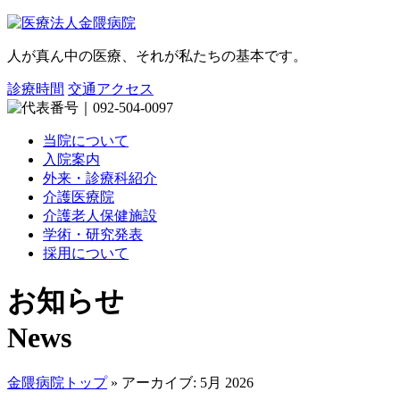
人が真ん中の医療、それが私たちの基本です。
診療時間
交通アクセス
当院について
入院案内
外来・診療科紹介
介護医療院
介護老人保健施設
学術・研究発表
採用について
お知らせ
News
金隈病院トップ
»
アーカイブ: 5月 2026