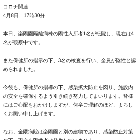
コロナ関連
4
月
8
日、
17
時
30
分
本日、楽陽園隔離病棟の陽性入所者
1
名が転院し、現在は
4
名が観察中です。
また保健所の指示の下、
3
名の検査を行い、全員が陰性と認
められました。
今後も、保健所の指導の下、感染拡大防止を図り、施設内
の安全を確保するよう引き続き努力してまいります。皆様
にはご心配をおかけしますが、何卒ご理解のほど、よろし
くお願い申し上げます。
なお、金隈病院は楽陽園と別の建物であり、感染防止対策